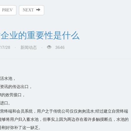
PREV
NEXT
对企业的重要性是什么
/7/28
·
新闻动态
·
3646
的活水池，
司资讯的传达出口，
M的效劳接口，
量进口。
自营终端和会员系统，用户之于传统公司仅仅匆匆流水;经过建立自营终端
能够将用户归入蓄水池，但事实上因为两边存在着许多触摸断点，水池的
号刚好弥补了这一缺乏。